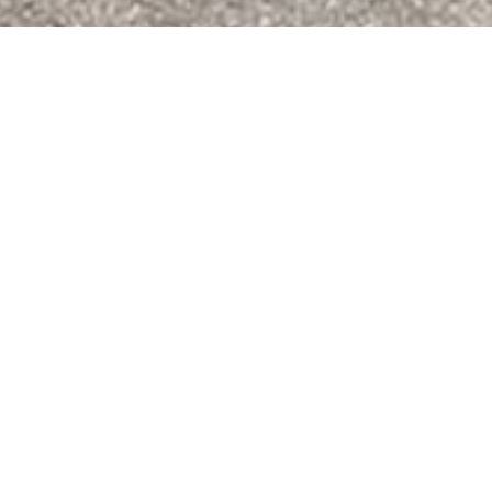
CONDITIE TRAININGEN
natie, conditie, souplesse , lichaamsbewustzijn en ademhaling. D
trainingen worden gegeven door de
Running company
.
AANEENGESLOTEN CLUB